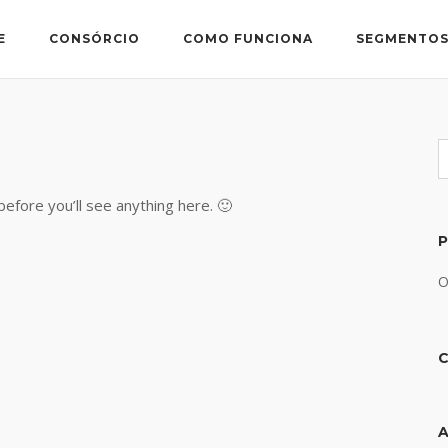
E
CONSÓRCIO
COMO FUNCIONA
SEGMENTO
before you’ll see anything here. 🙂
O