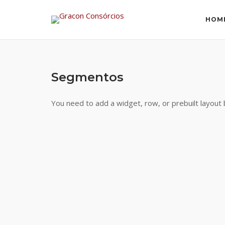
Skip
to
HOM
content
Segmentos
You need to add a widget, row, or prebuilt layout 